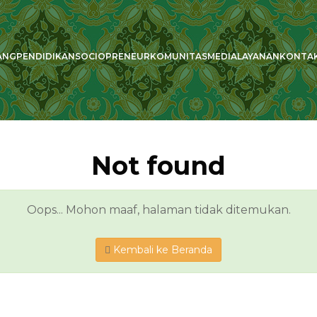
ANG
PENDIDIKAN
SOCIOPRENEUR
KOMUNITAS
MEDIA
LAYANAN
KONTA
Not found
Oops... Mohon maaf, halaman tidak ditemukan.
Kembali ke Beranda