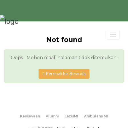
Toggl
Not found
navig
Oops... Mohon maaf, halaman tidak ditemukan.
Kembali ke Beranda
Kesiswaan
Alumni
LazisMI
Ambulans MI