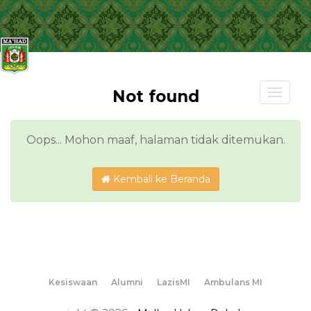
Toggl
Not found
navig
Oops... Mohon maaf, halaman tidak ditemukan.
Kembali ke Beranda
Kesiswaan
Alumni
LazisMI
Ambulans MI