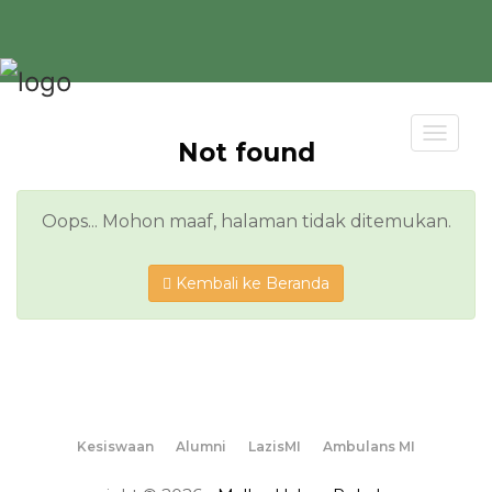
Toggl
Not found
navig
Oops... Mohon maaf, halaman tidak ditemukan.
Kembali ke Beranda
Kesiswaan
Alumni
LazisMI
Ambulans MI