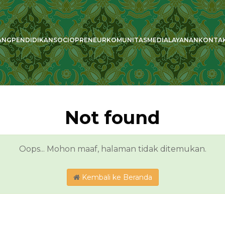
ANG
PENDIDIKAN
SOCIOPRENEUR
KOMUNITAS
MEDIA
LAYANAN
KONTA
Not found
Oops... Mohon maaf, halaman tidak ditemukan.
Kembali ke Beranda